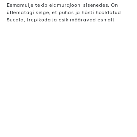
Esmamulje tekib elamurajooni sisenedes. On
ütlematagi selge, et puhas ja hästi hooldatud
õueala, trepikoda ja esik määravad esmalt
korteri väärtuse.
Õige või vale ala?
Elamurajoonidel on oma ostjaskond. Kui otsite
näiteks vana korterit idüllilises puitmajade
piirkonnas, ei soovi te osta sinna uut eramaja
ega korterit uude puitmajja. Või kui otsite
väärtuslikku mereäärset kinnistut "kuldhamba
rannikul", siis ei taha te ka sinna
tagasihoidlikumat kinnistut osta. Kui lastega
pere otsib perele uut, lihtsasti hooldatavat
ühepereelamut populaarses väikeelamutega
piirkonnas, kus on kõik teenused lastega perele,
ei taheta osta suurt kivimaja või samas
piirkonnas asuvat väikest ridaelamut. Kui