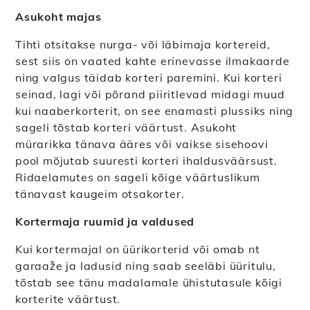
Asukoht majas
Tihti otsitakse nurga- või läbimaja kortereid,
sest siis on vaated kahte erinevasse ilmakaarde
ning valgus täidab korteri paremini. Kui korteri
seinad, lagi või põrand piiritlevad midagi muud
kui naaberkorterit, on see enamasti plussiks ning
sageli tõstab korteri väärtust. Asukoht
mürarikka tänava ääres või vaikse sisehoovi
pool mõjutab suuresti korteri ihaldusväärsust.
Ridaelamutes on sageli kõige väärtuslikum
tänavast kaugeim otsakorter.
Kortermaja ruumid ja valdused
Kui kortermajal on üürikorterid või omab nt
garaaže ja ladusid ning saab seeläbi üüritulu,
tõstab see tänu madalamale ühistutasule kõigi
korterite väärtust.