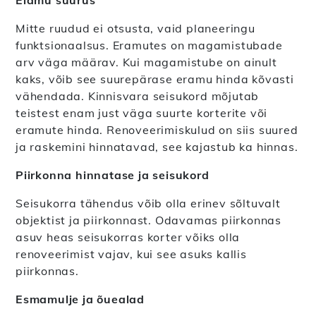
Mitte ruudud ei otsusta, vaid planeeringu
funktsionaalsus. Eramutes on magamistubade
arv väga määrav. Kui magamistube on ainult
kaks, võib see suurepärase eramu hinda kõvasti
vähendada. Kinnisvara seisukord mõjutab
teistest enam just väga suurte korterite või
eramute hinda. Renoveerimiskulud on siis suured
ja raskemini hinnatavad, see kajastub ka hinnas.
Piirkonna hinnatase ja seisukord
Seisukorra tähendus võib olla erinev sõltuvalt
objektist ja piirkonnast. Odavamas piirkonnas
asuv heas seisukorras korter võiks olla
renoveerimist vajav, kui see asuks kallis
piirkonnas.
Esmamulje ja õuealad