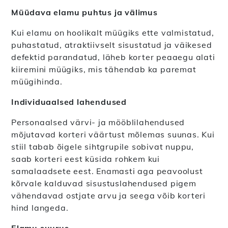
Müüdava elamu puhtus ja välimus
Kui elamu on hoolikalt müügiks ette valmistatud,
puhastatud, atraktiivselt sisustatud ja väikesed
defektid parandatud, läheb korter peaaegu alati
kiiremini müügiks, mis tähendab ka paremat
müügihinda.
Individuaalsed lahendused
Personaalsed värvi- ja mööblilahendused
mõjutavad korteri väärtust mõlemas suunas. Kui
stiil tabab õigele sihtgrupile sobivat nuppu,
saab korteri eest küsida rohkem kui
samalaadsete eest. Enamasti aga peavoolust
kõrvale kalduvad sisustuslahendused pigem
vähendavad ostjate arvu ja seega võib korteri
hind langeda.
Elamu suurus