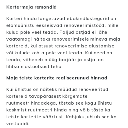
Kortermaja remondid
Korteri hinda langetavad ebakindlustegurid on
elamuühistu eesseisvad renoveerimistööd, mille
kulud pole veel teada. Paljud ostjad ei lähe
vaatamagi näiteks renoveerimisele mineva maja
kortereid, kui otsust renoveerimise alustamise
või kulude kohta pole veel teada. Kui need on
teada, väheneb müügibarjäär ja ostjal on
lihtsam ostuotsust teha.
Maja teiste korterite realiseerunud hinnad
Kui ühistus on näiteks müüdud renoveeritud
kortereid tavapärasest kõrgemate
ruutmeetrihindadega, tõstab see kogu ühistu
keskmist ruutmeetri hinda ning võib tõsta ka
teiste korterite väärtust. Kahjuks juhtub see ka
vastupidi.