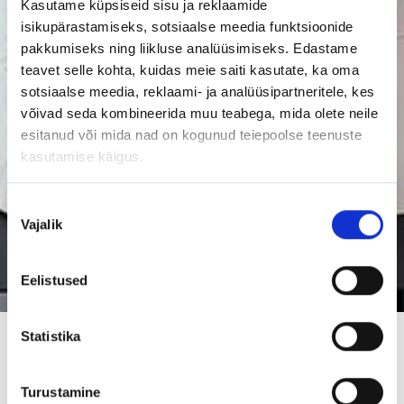
Kasutame küpsiseid sisu ja reklaamide
isikupärastamiseks, sotsiaalse meedia funktsioonide
pakkumiseks ning liikluse analüüsimiseks. Edastame
teavet selle kohta, kuidas meie saiti kasutate, ka oma
sotsiaalse meedia, reklaami- ja analüüsipartneritele, kes
võivad seda kombineerida muu teabega, mida olete neile
esitanud või mida nad on kogunud teiepoolse teenuste
kasutamise käigus.
Nõusoleku
Vajalik
valik
Eelistused
Statistika
Millest koosneb elamu
Turustamine