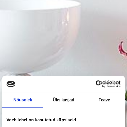
Nõusolek
Üksikasjad
Teave
Veebilehel on kasutatud küpsiseid.