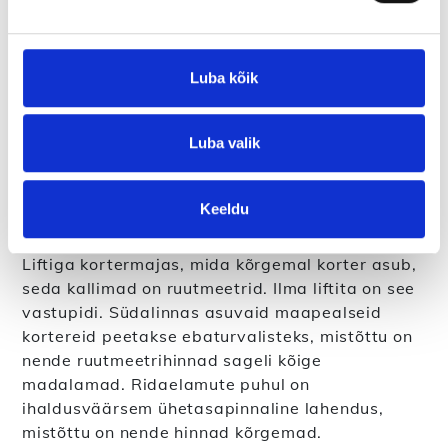
hind?
Luba kõik
Lisaks sihtnumbrile, suurusele, vanusele ja
üldisele seisukorrale koosneb korteri hind ka
paljudest muudest teguritest, millele te ei pruugi
Luba valik
esialgu mõelda. Siin on mõned tegurid, mis
mõjutavad korteri väärtust:
Keeldu
Korrus
Liftiga kortermajas, mida kõrgemal korter asub,
seda kallimad on ruutmeetrid. Ilma liftita on see
vastupidi. Südalinnas asuvaid maapealseid
kortereid peetakse ebaturvalisteks, mistõttu on
nende ruutmeetrihinnad sageli kõige
madalamad. Ridaelamute puhul on
ihaldusväärsem ühetasapinnaline lahendus,
mistõttu on nende hinnad kõrgemad.