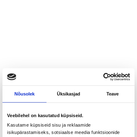
Kiili vald, Luige
Nõusolek
Üksikasjad
Teave
Haldja tn 14
House
Veebilehel on kasutatud küpsiseid.
330 000 € | 129 m²
Kasutame küpsiseid sisu ja reklaamide
isikupärastamiseks, sotsiaalse meedia funktsioonide