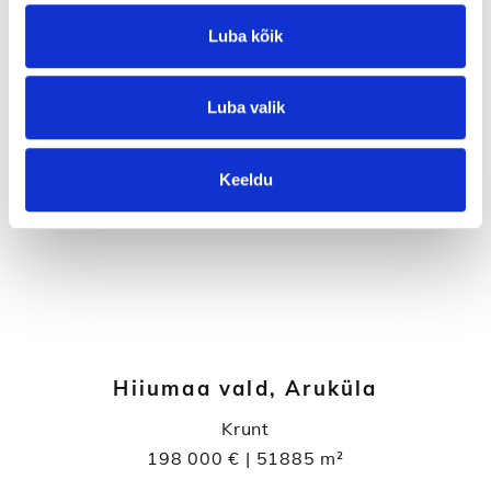
Luba kõik
Luba valik
Keeldu
Hiiumaa vald, Aruküla
Krunt
198 000 € | 51885 m²