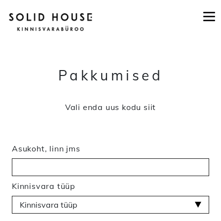
Skip to main content
Main navigation
Pakkumised
Vali enda uus kodu siit
Asukoht, linn jms
Kinnisvara tüüp