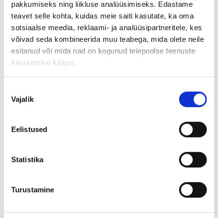
pakkumiseks ning liikluse analüüsimiseks. Edastame
teavet selle kohta, kuidas meie saiti kasutate, ka oma
sotsiaalse meedia, reklaami- ja analüüsipartneritele, kes
võivad seda kombineerida muu teabega, mida olete neile
esitanud või mida nad on kogunud teiepoolse teenuste
kasutamise käigus.
Nõusoleku
Vajalik
valik
Eelistused
Rae vald, Peetri
Statistika
Salu tee 10
House
Turustamine
395 000 € | 332 m²